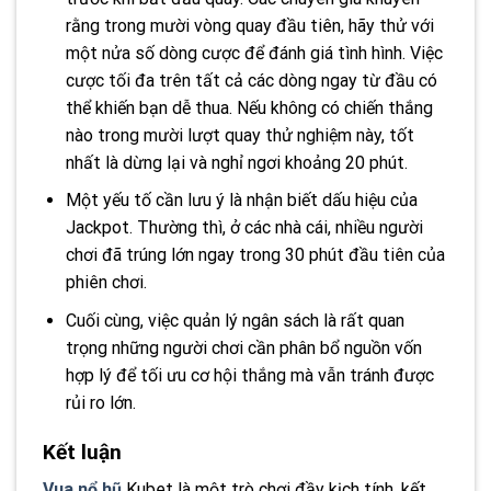
rằng trong mười vòng quay đầu tiên, hãy thử với
một nửa số dòng cược để đánh giá tình hình. Việc
cược tối đa trên tất cả các dòng ngay từ đầu có
thể khiến bạn dễ thua. Nếu không có chiến thắng
nào trong mười lượt quay thử nghiệm này, tốt
nhất là dừng lại và nghỉ ngơi khoảng 20 phút.
Một yếu tố cần lưu ý là nhận biết dấu hiệu của
Jackpot. Thường thì, ở các nhà cái, nhiều người
chơi đã trúng lớn ngay trong 30 phút đầu tiên của
phiên chơi.
Cuối cùng, việc quản lý ngân sách là rất quan
trọng những người chơi cần phân bổ nguồn vốn
hợp lý để tối ưu cơ hội thắng mà vẫn tránh được
rủi ro lớn.
Kết luận
Vua nổ hũ
Kubet là một trò chơi đầy kịch tính, kết