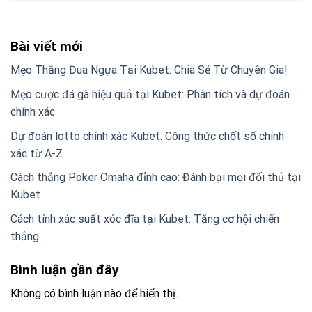
Bài viết mới
Mẹo Thắng Đua Ngựa Tại Kubet: Chia Sẻ Từ Chuyên Gia!
Mẹo cược đá gà hiệu quả tại Kubet: Phân tích và dự đoán
chính xác
Dự đoán lotto chính xác Kubet: Công thức chốt số chính
xác từ A-Z
Cách thắng Poker Omaha đỉnh cao: Đánh bại mọi đối thủ tại
Kubet
Cách tính xác suất xóc đĩa tại Kubet: Tăng cơ hội chiến
thắng
Bình luận gần đây
Không có bình luận nào để hiển thị.