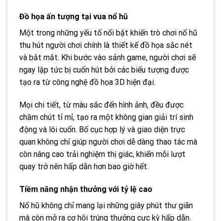
Đồ họa ấn tượng tại vua nổ hũ
Một trong những yếu tố nổi bật khiến trò chơi nổ hũ
thu hút người chơi chính là thiết kế đồ họa sắc nét
và bắt mắt. Khi bước vào sảnh game, người chơi sẽ
ngay lập tức bị cuốn hút bởi các biểu tượng được
tạo ra từ công nghệ đồ họa 3D hiện đại.
Mọi chi tiết, từ màu sắc đến hình ảnh, đều được
chăm chút tỉ mỉ, tạo ra một không gian giải trí sinh
động và lôi cuốn. Bố cục hợp lý và giao diện trực
quan không chỉ giúp người chơi dễ dàng thao tác mà
còn nâng cao trải nghiệm thị giác, khiến mỗi lượt
quay trở nên hấp dẫn hơn bao giờ hết.
Tiềm năng nhận thưởng với tỷ lệ cao
Nổ hũ không chỉ mang lại những giây phút thư giãn
mà còn mở ra cơ hội trúng thưởng cực kỳ hấp dẫn.