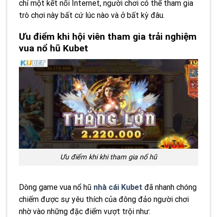
chỉ một kết nối Internet, người chơi có thể tham gia
trò chơi này bất cứ lúc nào và ở bất kỳ đâu.
Ưu điểm khi hội viên tham gia trải nghiệm
vua nổ hũ Kubet
Ưu điểm khi khi tham gia nổ hũ
Dòng game vua nổ hũ
nhà cái Kubet
đã nhanh chóng
chiếm được sự yêu thích của đông đảo người chơi
nhờ vào những đặc điểm vượt trội như: