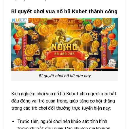
Bí quyết chơi vua nổ hũ Kubet thành công
Bí quyết chơi nổ hũ cực hay
Kinh nghiệm chơi vua nổ hũ Kubet cho người mới bắt
đầu đóng vai trò quan trọng, giúp tăng cơ hội thắng
trong các trò chơi đổi thưởng trực tuyến hiện nay:
Trước tiên, người chơi nên khảo sát tình hình
trước khi bắt đầu quay. Các chuyên gia khuyên