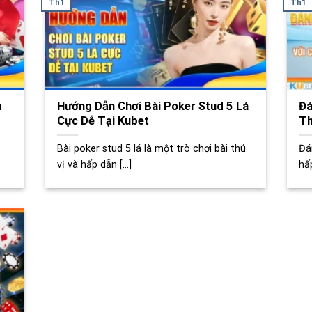
Th1
Th1
u
Hướng Dẫn Chơi Bài Poker Stud 5 Lá
Đá
Cực Dễ Tại Kubet
Th
Bài poker stud 5 lá là một trò chơi bài thú
Đá
vị và hấp dẫn [...]
hấp