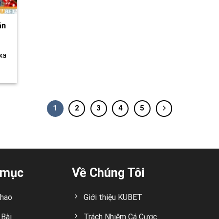
ăn
xa
1
2
3
4
5
 mục
Về Chúng Tôi
hao
Giới thiệu KUBET
Bài
Trách Nhiệm Cá Cược