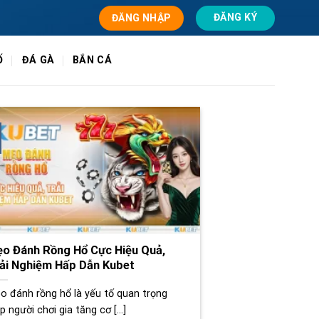
ĐĂNG KÝ
ĐĂNG NHẬP
Ố
ĐÁ GÀ
BẮN CÁ
o Đánh Rồng Hổ Cực Hiệu Quả,
ải Nghiệm Hấp Dẫn Kubet
o đánh rồng hổ là yếu tố quan trọng
p người chơi gia tăng cơ [...]