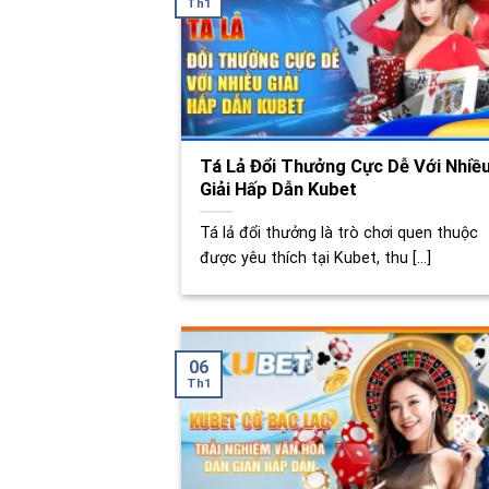
Th1
Tá Lả Đổi Thưởng Cực Dễ Với Nhiề
Giải Hấp Dẫn Kubet
Tá lả đổi thưởng là trò chơi quen thuộc
được yêu thích tại Kubet, thu [...]
06
Th1