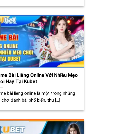
me Bài Liêng Online Với Nhiều Mẹo
ơi Hay Tại Kubet
me bài liêng online là một trong những
 chơi đánh bài phổ biến, thu [...]