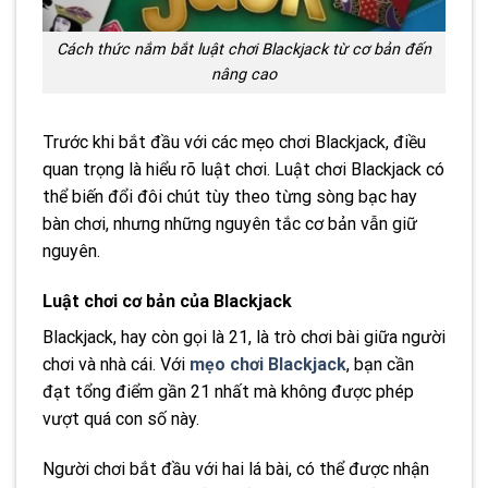
Cách thức nắm bắt luật chơi Blackjack từ cơ bản đến
nâng cao
Trước khi bắt đầu với các mẹo chơi Blackjack, điều
quan trọng là hiểu rõ luật chơi. Luật chơi Blackjack có
thể biến đổi đôi chút tùy theo từng sòng bạc hay
bàn chơi, nhưng những nguyên tắc cơ bản vẫn giữ
nguyên.
Luật chơi cơ bản của Blackjack
Blackjack, hay còn gọi là 21, là trò chơi bài giữa người
chơi và nhà cái. Với
mẹo chơi Blackjack
, bạn cần
đạt tổng điểm gần 21 nhất mà không được phép
vượt quá con số này.
Người chơi bắt đầu với hai lá bài, có thể được nhận