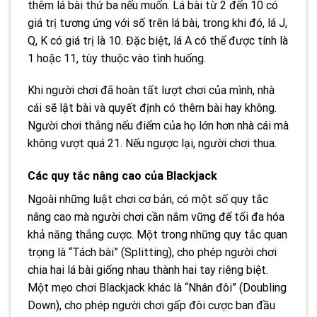
thêm lá bài thứ ba nếu muốn. Lá bài từ 2 đến 10 có
giá trị tương ứng với số trên lá bài, trong khi đó, lá J,
Q, K có giá trị là 10. Đặc biệt, lá A có thể được tính là
1 hoặc 11, tùy thuộc vào tình huống.
Khi người chơi đã hoàn tất lượt chơi của mình, nhà
cái sẽ lật bài và quyết định có thêm bài hay không.
Người chơi thắng nếu điểm của họ lớn hơn nhà cái mà
không vượt quá 21. Nếu ngược lại, người chơi thua.
Các quy tắc nâng cao của Blackjack
Ngoài những luật chơi cơ bản, có một số quy tắc
nâng cao mà người chơi cần nắm vững để tối đa hóa
khả năng thắng cược. Một trong những quy tắc quan
trọng là “Tách bài” (Splitting), cho phép người chơi
chia hai lá bài giống nhau thành hai tay riêng biệt.
Một mẹo chơi Blackjack khác là “Nhân đôi” (Doubling
Down), cho phép người chơi gấp đôi cược ban đầu