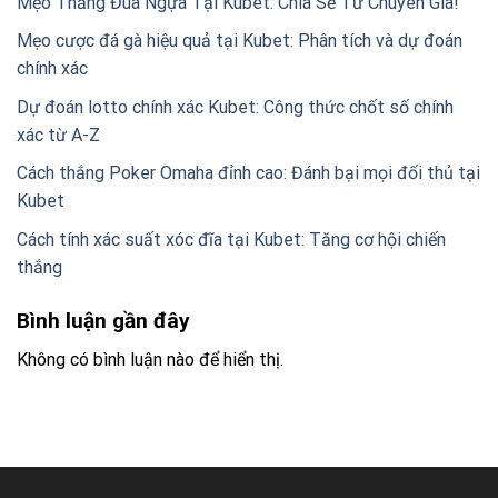
Mẹo Thắng Đua Ngựa Tại Kubet: Chia Sẻ Từ Chuyên Gia!
Mẹo cược đá gà hiệu quả tại Kubet: Phân tích và dự đoán
chính xác
Dự đoán lotto chính xác Kubet: Công thức chốt số chính
xác từ A-Z
Cách thắng Poker Omaha đỉnh cao: Đánh bại mọi đối thủ tại
Kubet
Cách tính xác suất xóc đĩa tại Kubet: Tăng cơ hội chiến
thắng
Bình luận gần đây
Không có bình luận nào để hiển thị.