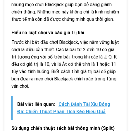
những mẹo chơi Blackjack giúp bạn dễ dàng giành
chiến thắng. Những mẹo này không chỉ là kinh nghiệm
thực tế mà còn đã được chứng minh qua thời gian.
Hiểu rõ luật chơi và các giá trị bài
Trước khi bắt đầu chơi Blackjack, việc nắm vững luật
chơi là điều cần thiết. Các lá bài từ 2 đến 10 có giá
trị tương ứng với số trên bài, trong khi các lá J, Q, K
đều có giá trị là 10, và lá Át có thể tính là 1 hoặc 11
tùy vào tình huống. Biết cách tính giá trị bài sẽ giúp
bạn đưa ra mẹo chơi Blackjack chính xác trong từng
ván chơi.
Bài viết liên quan:
Cách Đánh Tài Xỉu Bóng
Đá: Chiến Thuật Phân Tích Kèo Hiệu Quả
Sử dụng chiến thuật tách bài thông minh (Split)