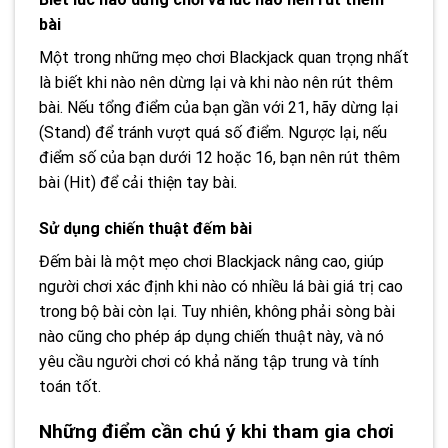
bài
Một trong những mẹo chơi Blackjack quan trọng nhất
là biết khi nào nên dừng lại và khi nào nên rút thêm
bài. Nếu tổng điểm của bạn gần với 21, hãy dừng lại
(Stand) để tránh vượt quá số điểm. Ngược lại, nếu
điểm số của bạn dưới 12 hoặc 16, bạn nên rút thêm
bài (Hit) để cải thiện tay bài.
Sử dụng chiến thuật đếm bài
Đếm bài là một mẹo chơi Blackjack nâng cao, giúp
người chơi xác định khi nào có nhiều lá bài giá trị cao
trong bộ bài còn lại. Tuy nhiên, không phải sòng bài
nào cũng cho phép áp dụng chiến thuật này, và nó
yêu cầu người chơi có khả năng tập trung và tính
toán tốt.
Những điểm cần chú ý khi tham gia chơi