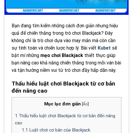
Bạn đang tìm kiếm những cách đơn giản nhưng hiệu
quả để chiến thắng trong trò chơi Blackjack? Đây
không chỉ là trò chơi dựa vào may mắn mà còn cần
sự tính toán và chiến lược hợp lý. Bài viết
Kubet
sẽ
bật mí những
mẹo chơi Blackjack
thiết thực giúp
bạn nâng cao khả năng chiến thắng trong mỗi ván bài
và tận hưởng niềm vui từ trò chơi đầy hấp dẫn này.
Thấu hiểu luật chơi Blackjack từ cơ bản
đến nâng cao
Mục lục đơn giản
[
Ẩn
]
1
Thấu hiểu luật chơi Blackjack từ cơ bản đến nâng
cao
1.1
Luật chơi cơ bản của Blackjack