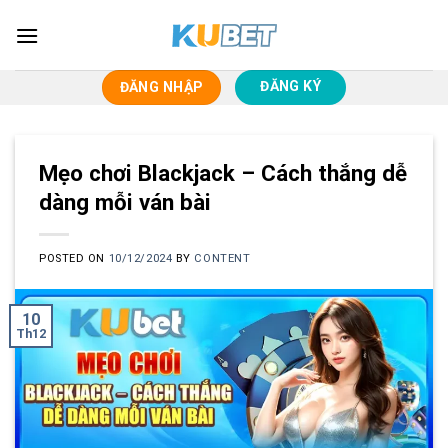
Skip
to
content
ĐĂNG KÝ
ĐĂNG NHẬP
Mẹo chơi Blackjack – Cách thắng dễ
dàng mỗi ván bài
POSTED ON
10/12/2024
BY
CONTENT
10
Th12