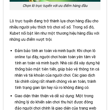
Chọn lô trực tuyến với ưu điểm hàng đầu
Lô trực tuyến đang trở thành lựa chọn hàng đầu cho
nhiều người yêu thích trò chơi xổ số. Trong số đó,
Kubet nổi bật lên như một thương hiệu hàng đầu với
những ưu điểm vượt trội.
Đảm bảo tính an toàn và minh bạch: Khi chọn lô
online tại đây, người chơi hoàn toàn yên tâm về
tính an toàn và minh bạch. Nhà cái đã xây dựng hệ
thống bảo mật tiên tiến, giúp bảo vệ thông tin cá
nhân và tài khoản của người chơi. Các giao dịch
tài chính cũng rất nhanh chóng và an toàn, tránh
tình trạng gian lận hay rủi ro không đáng có.
Giao diện thân thiện và dễ sử dụng: Một trong
những lý do khiến sân chơi thu hút được đông
đảo người chơi chính là giao diện của trang web