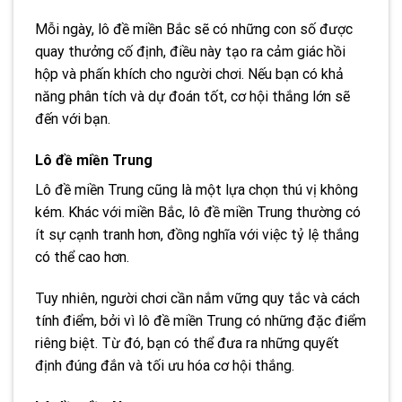
Mỗi ngày, lô đề miền Bắc sẽ có những con số được
quay thưởng cố định, điều này tạo ra cảm giác hồi
hộp và phấn khích cho người chơi. Nếu bạn có khả
năng phân tích và dự đoán tốt, cơ hội thắng lớn sẽ
đến với bạn.
Lô đề miền Trung
Lô đề miền Trung cũng là một lựa chọn thú vị không
kém. Khác với miền Bắc, lô đề miền Trung thường có
ít sự cạnh tranh hơn, đồng nghĩa với việc tỷ lệ thắng
có thể cao hơn.
Tuy nhiên, người chơi cần nắm vững quy tắc và cách
tính điểm, bởi vì lô đề miền Trung có những đặc điểm
riêng biệt. Từ đó, bạn có thể đưa ra những quyết
định đúng đắn và tối ưu hóa cơ hội thắng.