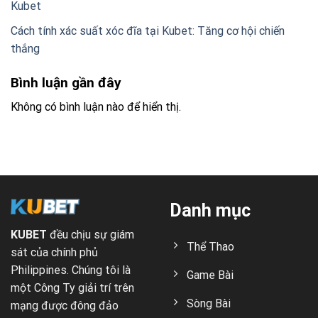
Kubet
Cách tính xác suất xóc đĩa tại Kubet: Tăng cơ hội chiến
thắng
Bình luận gần đây
Không có bình luận nào để hiển thị.
Danh mục
KUBET
đều chịu sự giám
Thể Thao
sát của chính phủ
Philippines. Chúng tôi là
Game Bài
một Công Ty giải trí trên
Sòng Bài
mạng được đông đảo