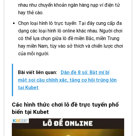
nhau như chuyển khoản ngân hàng nạp ví điện tử
hay thẻ cào.
Chọn loại hình lô trực tuyến: Tại đây cung cấp đa
dạng các loại hình lô online khác nhau. Người chơi
có thể lựa chọn giữa lô đề miền Bắc, miền Trung
hay miền Nam, tùy vào sở thích và chiến lược chơi
của mỗi người.
Bài viết liên quan:
Dàn đề 8 số: Bật mí bí
mật soi cầu chính xác, tăng cơ hội trúng lớn
tại Kubet
Các hình thức chơi lô đề trực tuyến phổ
biến tại Kubet