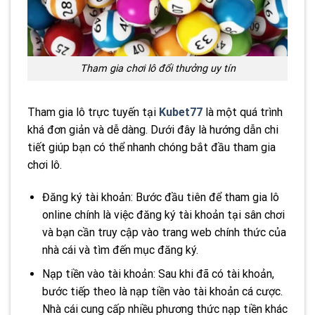
Tham gia chơi lô đổi thưởng uy tín
Tham gia lô trực tuyến tại
Kubet77
là một quá trình
khá đơn giản và dễ dàng. Dưới đây là hướng dẫn chi
tiết giúp bạn có thể nhanh chóng bắt đầu tham gia
chơi lô.
Đăng ký tài khoản: Bước đầu tiên để tham gia lô
online chính là việc đăng ký tài khoản tại sân chơi
và bạn cần truy cập vào trang web chính thức của
nhà cái và tìm đến mục đăng ký.
Nạp tiền vào tài khoản: Sau khi đã có tài khoản,
bước tiếp theo là nạp tiền vào tài khoản cá cược.
Nhà cái cung cấp nhiều phương thức nạp tiền khác