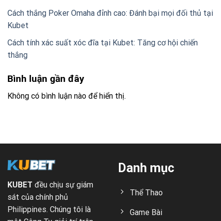
Cách thắng Poker Omaha đỉnh cao: Đánh bại mọi đối thủ tại
Kubet
Cách tính xác suất xóc đĩa tại Kubet: Tăng cơ hội chiến
thắng
Bình luận gần đây
Không có bình luận nào để hiển thị.
Danh mục
KUBET
đều chịu sự giám
Thể Thao
sát của chính phủ
Philippines. Chúng tôi là
Game Bài