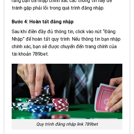
rằng bạn đã nhập chính xác các thông tin này để
tránh gặp phải lỗi trong quá trình đăng nhập.
Bước 4: Hoàn tất đăng nhập
Sau khi điền đầy đủ thông tin, click vào nút “Đăng
Nhập” để hoàn tất quy trình. Nếu thông tin bạn nhập
chính xác, bạn sẽ được chuyển đến trang chính của
tài khoản 789bet.
Quy trình đăng nhập link 789bet