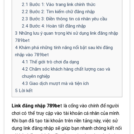
2.1
Bước 1: Vào trang link chính thức
2.2
Bước 2: Tìm kiếm chữ đăng nhập
2.3
Bước 3: Điền thông tin cá nhân yêu cầu
2.4
Bước 4: Hoàn tất đăng nhập
3
Những lưu ý quan trọng khi sử dụng link đăng nhập
789bet
4
Khám phá những tính năng nổi bật sau khi đăng
nhập vào 789bet
4.1
Thế giới trò chơi đa dạng
4.2
Chăm sóc khách hàng chất lượng cao và
chuyên nghiệp
4.3
Giao dịch mượt mà và tiện ích
5
Lời kết
Link đăng nhập 789be
t là cổng vào chính để người
chơi có thể truy cập vào tài khoản cá nhân của mình.
Khi bạn đã tạo tài khoản trên nền tảng này, việc sử
dụng link đăng nhập sẽ giúp bạn nhanh chóng kết nối