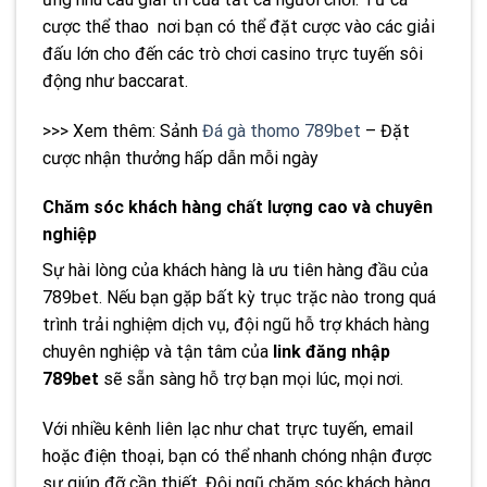
cược thể thao nơi bạn có thể đặt cược vào các giải
đấu lớn cho đến các trò chơi casino trực tuyến sôi
động như baccarat.
>>> Xem thêm: Sảnh
Đá gà thomo 789bet
– Đặt
cược nhận thưởng hấp dẫn mỗi ngày
Chăm sóc khách hàng chất lượng cao và chuyên
nghiệp
Sự hài lòng của khách hàng là ưu tiên hàng đầu của
789bet. Nếu bạn gặp bất kỳ trục trặc nào trong quá
trình trải nghiệm dịch vụ, đội ngũ hỗ trợ khách hàng
chuyên nghiệp và tận tâm của
link đăng nhập
789bet
sẽ sẵn sàng hỗ trợ bạn mọi lúc, mọi nơi.
Với nhiều kênh liên lạc như chat trực tuyến, email
hoặc điện thoại, bạn có thể nhanh chóng nhận được
sự giúp đỡ cần thiết. Đội ngũ chăm sóc khách hàng