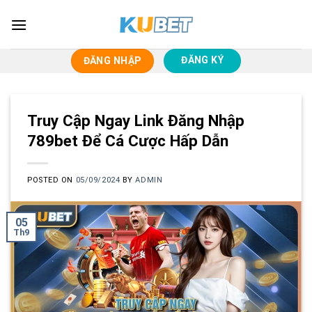
Skip
to
content
ĐĂNG KÝ
ĐĂNG NHẬP
Truy Cập Ngay Link Đăng Nhập
789bet Để Cá Cược Hấp Dẫn
POSTED ON
05/09/2024
BY
ADMIN
05
Th9