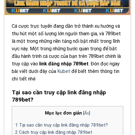
Cá cược trực tuyến đang dần trở thành xu hướng và
thu hút một số lượng lớn người tham gia, và 789bet
là một trong những nền tảng nổi bật nhất trong lĩnh
vực này.
Một trong những bước quan trọng để bắt
đầu hành trình cá cược của bạn trên 789bet chính là
truy cập vào
link đăng nhập 789bet
. Đón đọc ngay
bài viết dưới đây của
Kubet
để biết thêm thông tin
chi tiết nhé
Tại sao cần truy cập link đăng nhập
789bet?
Mục lục đơn giản
[
Ẩn
]
1
Tại sao cần truy cập link đăng nhập 789bet?
2
Cách truy cập link đăng nhập 789bet