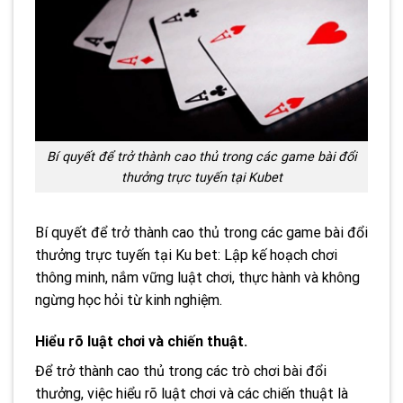
Bí quyết để trở thành cao thủ trong các game bài đổi
thưởng trực tuyến tại Kubet
Bí quyết để trở thành cao thủ trong các game bài đổi
thưởng trực tuyến tại Ku bet: Lập kế hoạch chơi
thông minh, nắm vững luật chơi, thực hành và không
ngừng học hỏi từ kinh nghiệm.
Hiểu rõ luật chơi và chiến thuật.
Để trở thành cao thủ trong các trò chơi bài đổi
thưởng, việc hiểu rõ luật chơi và các chiến thuật là