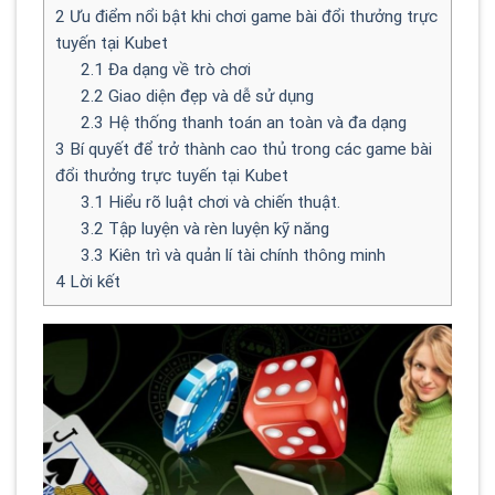
2
Ưu điểm nổi bật khi chơi game bài đổi thưởng trực
tuyến tại Kubet
2.1
Đa dạng về trò chơi
2.2
Giao diện đẹp và dễ sử dụng
2.3
Hệ thống thanh toán an toàn và đa dạng
3
Bí quyết để trở thành cao thủ trong các game bài
đổi thưởng trực tuyến tại Kubet
3.1
Hiểu rõ luật chơi và chiến thuật.
3.2
Tập luyện và rèn luyện kỹ năng
3.3
Kiên trì và quản lí tài chính thông minh
4
Lời kết