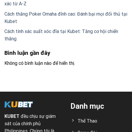
xác từ A-Z
Cách thắng Poker Omaha đỉnh cao: Đánh bại mọi đối thủ tại
Kubet
Cách tính xác suất xóc đĩa tại Kubet: Tăng cơ hội chiến
thắng
Bình luận gần đây
Không có bình luận nào để hiển thị.
Danh mục
KUBET
đều chịu sự giám
Thể Thao
sát của chính phủ
Philippines. Chúng tôi là