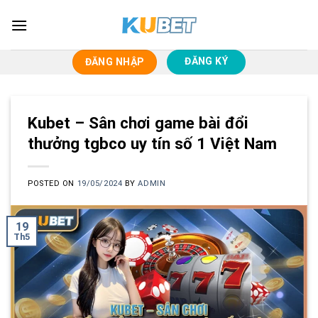
Skip
to
content
ĐĂNG KÝ
ĐĂNG NHẬP
Kubet – Sân chơi game bài đổi
thưởng tgbco uy tín số 1 Việt Nam
POSTED ON
19/05/2024
BY
ADMIN
19
Th5