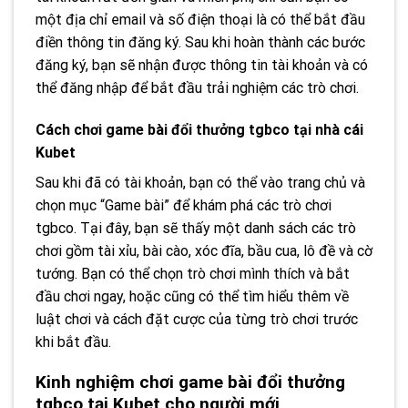
một địa chỉ email và số điện thoại là có thể bắt đầu
điền thông tin đăng ký. Sau khi hoàn thành các bước
đăng ký, bạn sẽ nhận được thông tin tài khoản và có
thể đăng nhập để bắt đầu trải nghiệm các trò chơi.
Cách chơi game bài đổi thưởng tgbco tại nhà cái
Kubet
Sau khi đã có tài khoản, bạn có thể vào trang chủ và
chọn mục “Game bài” để khám phá các trò chơi
tgbco. Tại đây, bạn sẽ thấy một danh sách các trò
chơi gồm tài xỉu, bài cào, xóc đĩa, bầu cua, lô đề và cờ
tướng. Bạn có thể chọn trò chơi mình thích và bắt
đầu chơi ngay, hoặc cũng có thể tìm hiểu thêm về
luật chơi và cách đặt cược của từng trò chơi trước
khi bắt đầu.
Kinh nghiệm chơi game bài đổi thưởng
tgbco tại Kubet cho người mới