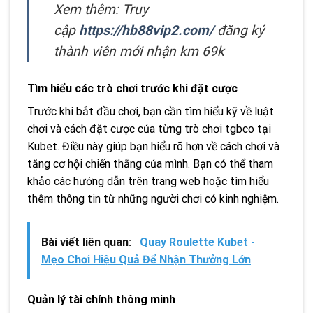
Xem thêm: Truy
cập
https://hb88vip2.com/
đăng ký
thành viên mới nhận km 69k
Tìm hiểu các trò chơi trước khi đặt cược
Trước khi bắt đầu chơi, bạn cần tìm hiểu kỹ về luật
chơi và cách đặt cược của từng trò chơi tgbco tại
Kubet. Điều này giúp bạn hiểu rõ hơn về cách chơi và
tăng cơ hội chiến thắng của mình. Bạn có thể tham
khảo các hướng dẫn trên trang web hoặc tìm hiểu
thêm thông tin từ những người chơi có kinh nghiệm.
Bài viết liên quan:
Quay Roulette Kubet -
Mẹo Chơi Hiệu Quả Để Nhận Thưởng Lớn
Quản lý tài chính thông minh