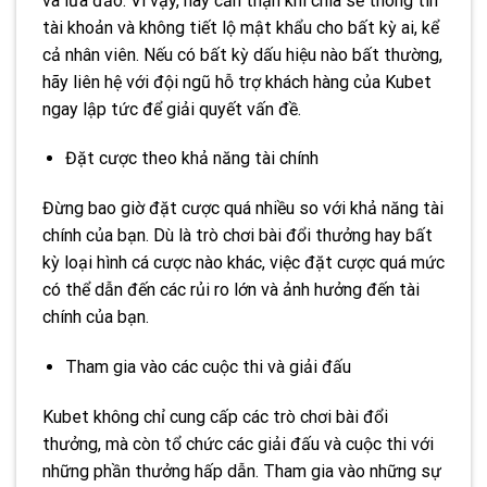
và lừa đảo. Vì vậy, hãy cẩn thận khi chia sẻ thông tin
tài khoản và không tiết lộ mật khẩu cho bất kỳ ai, kể
cả nhân viên. Nếu có bất kỳ dấu hiệu nào bất thường,
hãy liên hệ với đội ngũ hỗ trợ khách hàng của Kubet
ngay lập tức để giải quyết vấn đề.
Đặt cược theo khả năng tài chính
Đừng bao giờ đặt cược quá nhiều so với khả năng tài
chính của bạn. Dù là trò chơi bài đổi thưởng hay bất
kỳ loại hình cá cược nào khác, việc đặt cược quá mức
có thể dẫn đến các rủi ro lớn và ảnh hưởng đến tài
chính của bạn.
Tham gia vào các cuộc thi và giải đấu
Kubet không chỉ cung cấp các trò chơi bài đổi
thưởng, mà còn tổ chức các giải đấu và cuộc thi với
những phần thưởng hấp dẫn. Tham gia vào những sự