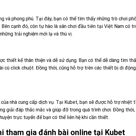
g và phong phú. Tại đây, bạn có thể tìm thấy những trò chơi phổ
. Bên cạnh đó, còn tự hào là sân chơi đầu tiên tại Việt Nam có tr
hững trải nghiệm mới lạ và thú vị.
c thiết kế thân thiện và dễ sử dụng. Bạn có thể dễ dàng tìm thấ
 cú click chuột. Đồng thời, cũng hỗ trợ trên các thiết bị di động
ợ của nhà cung cấp dịch vụ. Tại Kubet, bạn sẽ được hỗ trợ nhiệt t
g giải đáp thắc mắc và giúp đỡ trong quá trình chơi. Đồng thời,
huyện trực tuyến để bạn có thể liên hệ khi cần thiết.
i tham gia đánh bài online tại Kubet