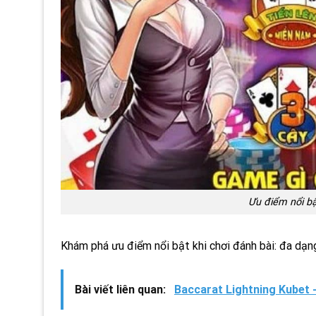
Ưu điểm nổi bật
Khám phá ưu điểm nổi bật khi chơi đánh bài: đa dạng 
Bài viết liên quan:
Baccarat Lightning Kubet 