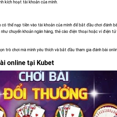
nh kích hoạt tài khoản của mình.
n có thể nạp tiền vào tài khoản của mình để bắt đầu chơi đánh bà
 như chuyển khoản ngân hàng, thẻ cào điện thoại hoặc ví điện tử
họn trò chơi mà mình yêu thích và bắt đầu tham gia đánh bài onli
ài online tại Kubet