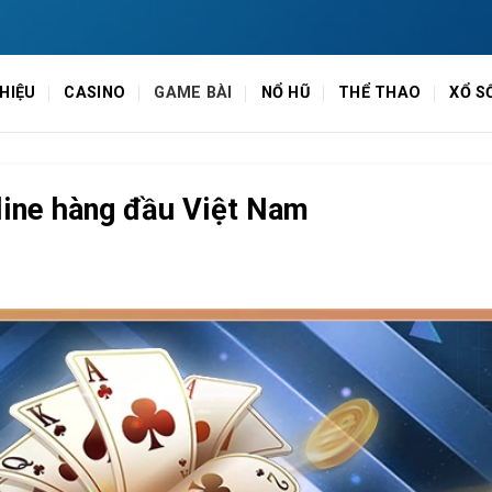
THIỆU
CASINO
GAME BÀI
NỔ HŨ
THỂ THAO
XỔ S
line hàng đầu Việt Nam