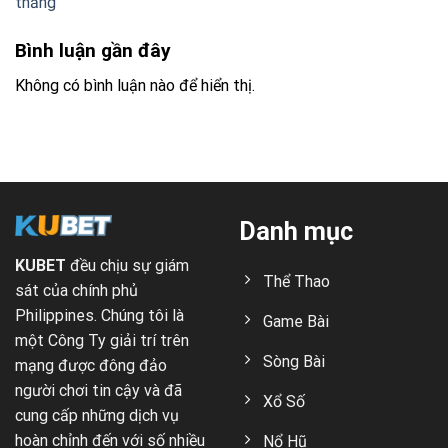
thắng
Bình luận gần đây
Không có bình luận nào để hiển thị.
Danh mục
KUBET
đều chịu sự giám
Thể Thao
sát của chính phủ
Philippines. Chúng tôi là
Game Bài
một Công Ty giải trí trên
Sòng Bài
mạng được đông đảo
người chơi tin cậy và đã
Xổ Số
cung cấp những dịch vụ
hoàn chỉnh đến với số nhiều
Nổ Hũ