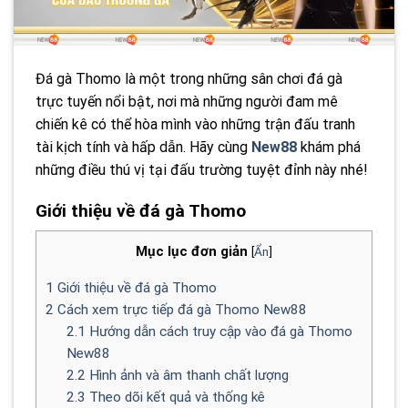
Đá gà Thomo là một trong những sân chơi đá gà
trực tuyến nổi bật, nơi mà những người đam mê
chiến kê có thể hòa mình vào những trận đấu tranh
tài kịch tính và hấp dẫn. Hãy cùng
New88
khám phá
những điều thú vị tại đấu trường tuyệt đỉnh này nhé!
Giới thiệu về đá gà Thomo
Mục lục đơn giản
[
Ẩn
]
1
Giới thiệu về đá gà Thomo
2
Cách xem trực tiếp đá gà Thomo New88
2.1
Hướng dẫn cách truy cập vào đá gà Thomo
New88
2.2
Hình ảnh và âm thanh chất lượng
2.3
Theo dõi kết quả và thống kê