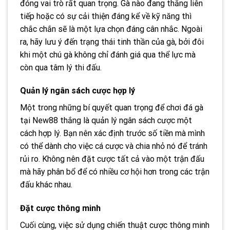
đóng vai trò rất quan trọng. Gà nào đang thắng liên
tiếp hoặc có sự cải thiện đáng kể về kỹ năng thì
chắc chắn sẽ là một lựa chọn đáng cân nhắc. Ngoài
ra, hãy lưu ý đến trạng thái tinh thần của gà, bởi đôi
khi một chú gà không chỉ đánh giá qua thể lực mà
còn qua tâm lý thi đấu.
Quản lý ngân sách cược hợp lý
Một trong những bí quyết quan trọng để chơi đá gà
tại New88 thắng là quản lý ngân sách cược một
cách hợp lý. Bạn nên xác định trước số tiền mà mình
có thể dành cho việc cá cược và chia nhỏ nó để tránh
rủi ro. Không nên đặt cược tất cả vào một trận đấu
mà hãy phân bổ để có nhiều cơ hội hơn trong các trận
đấu khác nhau.
Đặt cược thông minh
Cuối cùng, việc sử dụng chiến thuật cược thông minh