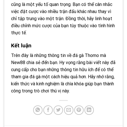
cũng là một yếu tố quan trọng. Bạn có thể cân nhắc
việc đặt cược vào nhiều trận đấu khác nhau thay vì
chỉ tập trung vào một trận. Đồng thời, hãy linh hoạt
điều chỉnh mức cược của bạn tùy thuộc vào tình hình
thực tế.
Kết luận
Trên đây là những thông tin về đá gà Thomo mà
New88 chia sẻ đến bạn. Hy vọng rằng bài viết này đã
cung cấp cho bạn những thông tin hữu ích để có thể
tham gia đá gà một cách hiệu quả hơn. Hãy nhớ rằng,
kiến thức và kinh nghiệm là chìa khóa giúp bạn thành
công trong trò chơi thú vị này.