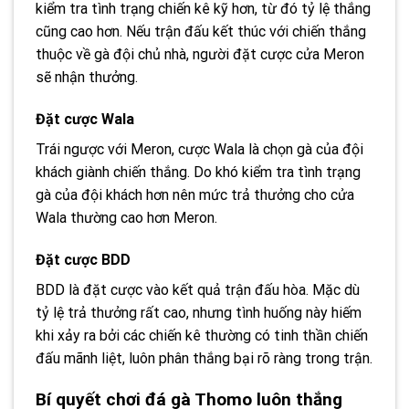
kiểm tra tình trạng chiến kê kỹ hơn, từ đó tỷ lệ thắng
cũng cao hơn. Nếu trận đấu kết thúc với chiến thắng
thuộc về gà đội chủ nhà, người đặt cược cửa Meron
sẽ nhận thưởng.
Đặt cược Wala
Trái ngược với Meron, cược Wala là chọn gà của đội
khách giành chiến thắng. Do khó kiểm tra tình trạng
gà của đội khách hơn nên mức trả thưởng cho cửa
Wala thường cao hơn Meron.
Đặt cược BDD
BDD là đặt cược vào kết quả trận đấu hòa. Mặc dù
tỷ lệ trả thưởng rất cao, nhưng tình huống này hiếm
khi xảy ra bởi các chiến kê thường có tinh thần chiến
đấu mãnh liệt, luôn phân thắng bại rõ ràng trong trận.
Bí quyết chơi đá gà Thomo luôn thắng