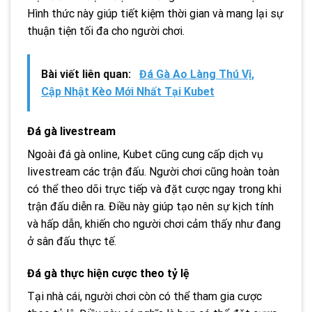
Hình thức này giúp tiết kiệm thời gian và mang lại sự
thuận tiện tối đa cho người chơi.
Bài viết liên quan:
Đá Gà Ao Làng Thú Vị,
Cập Nhật Kèo Mới Nhất Tại Kubet
Đá gà livestream
Ngoài đá gà online, Kubet cũng cung cấp dịch vụ
livestream các trận đấu. Người chơi cũng hoàn toàn
có thể theo dõi trực tiếp và đặt cược ngay trong khi
trận đấu diễn ra. Điều này giúp tạo nên sự kịch tính
và hấp dẫn, khiến cho người chơi cảm thấy như đang
ở sân đấu thực tế.
Đá gà thực hiện cược theo tỷ lệ
Tại nhà cái, người chơi còn có thể tham gia cược