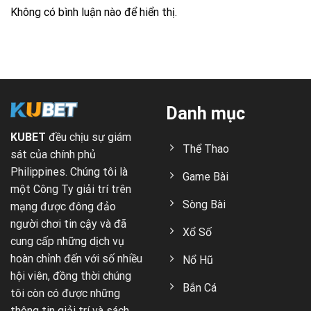
Không có bình luận nào để hiển thị.
Danh mục
KUBET
đều chịu sự giám
Thể Thao
sát của chính phủ
Philippines. Chúng tôi là
Game Bài
một Công Ty giải trí trên
Sòng Bài
mạng được đông đảo
người chơi tin cậy và đã
Xổ Số
cung cấp những dịch vụ
hoàn chỉnh đến với số nhiều
Nổ Hũ
hội viên, đồng thời chúng
Bắn Cá
tôi còn có được những
thông tin giải trí và sách