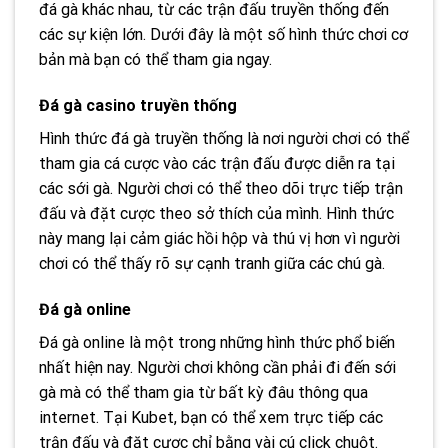
đá gà khác nhau, từ các trận đấu truyền thống đến
các sự kiện lớn. Dưới đây là một số hình thức chơi cơ
bản mà bạn có thể tham gia ngay.
Đá gà casino truyền thống
Hình thức đá gà truyền thống là nơi người chơi có thể
tham gia cá cược vào các trận đấu được diễn ra tại
các sới gà. Người chơi có thể theo dõi trực tiếp trận
đấu và đặt cược theo sở thích của mình. Hình thức
này mang lại cảm giác hồi hộp và thú vị hơn vì người
chơi có thể thấy rõ sự cạnh tranh giữa các chú gà.
Đá gà online
Đá gà online là một trong những hình thức phổ biến
nhất hiện nay. Người chơi không cần phải đi đến sới
gà mà có thể tham gia từ bất kỳ đâu thông qua
internet. Tại Kubet, bạn có thể xem trực tiếp các
trận đấu và đặt cược chỉ bằng vài cú click chuột.