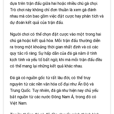
dựa trên trận đấu giữa hai hoặc nhiều chú gà chọi.
Trò chơi này không chỉ đơn thuần là xem gà đánh
nhau mà còn bao gồm việc đặt cược hay phân tích và
dự đoán kết quả của trận đấu.
Người chơi có thể chọn đặt cược vào một trong hai
chú gà hoặc kết quả hòa. Mỗi trận đấu thường diễn
ra trong một khoảng thời gian nhất định và có các
quy tắc rõ ràng. Sự hấp dẫn của đá gà nằm ở tính
kịch tính và yếu tố bất ngờ, khi mà mỗi trận đấu đều
có thể mang lại những kết quả khác nhau.
Đá gà có nguồn gốc từ rất lâu đời, có thể truy
nguyên từ các nền văn hóa cổ đại như Ấn Độ và
Trung Quốc. Tuy nhiên, đá gà như hiện nay chủ yếu
bắt nguồn từ các nước Đông Nam Á, trong đó có
Việt Nam.